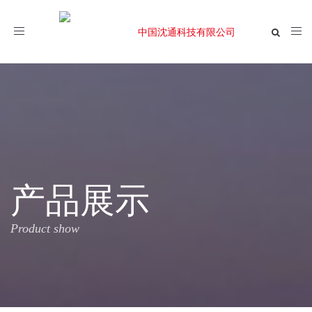
Toggle
navigation
产品展示
Product show