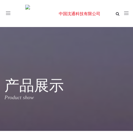
Toggle
navigation
产品展示
Product show