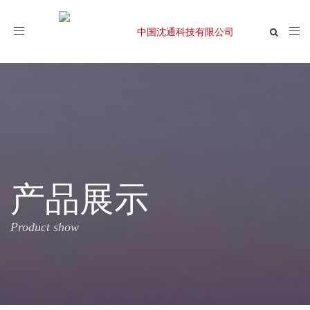
Toggle
navigation
产品展示
Product show