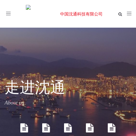
Toggle
navigation
走进沈通
About us